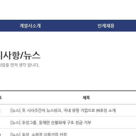
계열사소개
인재채용
화학
인재상
건설/내화물
인사제도
지사항/뉴스
방산/자동차/IT
복리후생
무역
채용공고
사람을 먼저 생각 합니다.
채용문의
호
제목
2
[뉴스] 美 시사주간지 뉴스위크, 국내 유망 기업으로 ㈜후성 소개
1
[뉴스] 후성그룹, 동해안 산불화재 구호 성금 기부
0
[뉴스] 후성, 소부장 으뜸기업 선정