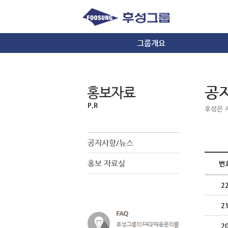
그룹개요
그룹소개
경영이념/사훈
공
CI
오시는길
후성은 
공지사항/뉴스
홍보 자료실
번
2
2
2