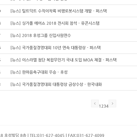
9
[뉴스] 틸트덕트 수직이착륙 비행로봇시스템 개발 - 퍼스텍
8
[뉴스] 싱가폴 에어쇼 2018 전시회 참석 - 유콘시스템
7
[뉴스] 2018 후성그룹 신입사원연수
6
[뉴스] 국가품질경영대회 10년 연속 대통령상 - 퍼스텍
5
[뉴스] 이스라엘 첨단 복합무인기 국내 도입 MOA 체결 - 퍼스텍
4
[뉴스] 한마음축구대회 우승 - 후성
3
[뉴스] 국가품질경영대회 대통령상 금상수상 - 한국내화
1
2
3
4
성빌딩 8층 | TEL:031-627-4045 | FAX:031-627-4099