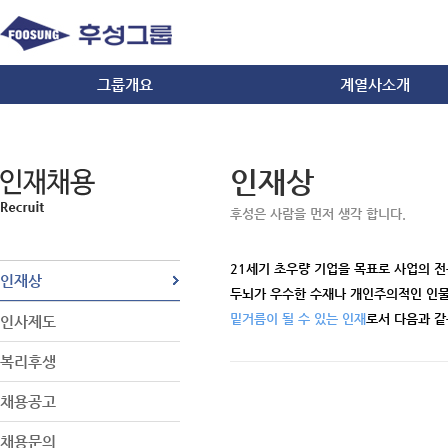
그룹개요
계열사소개
그룹소개
화학
경영이념/사훈
건설/내화물
인재상
CI
방산/자동차/IT
오시는길
무역
후성은 사람을 먼저 생각 합니다.
21세기 초우량 기업을 목표로 사업의 
인재상
두뇌가 우수한 수재나 개인주의적인 인
밑거름이 될 수 있는 인재
로서 다음과 같
인사제도
복리후생
채용공고
채용문의